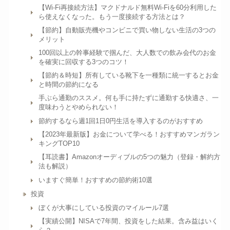
【Wi-Fi再接続方法】マクドナルド無料Wi-Fiを60分利用した
ら使えなくなった。もう一度接続する方法とは？
【節約】自動販売機やコンビニで買い物しない生活の3つの
メリット
100回以上の幹事経験で掴んだ、大人数での飲み会代のお金
を確実に回収する3つのコツ！
【節約＆時短】所有している靴下を一種類に統一するとお金
と時間の節約になる
手ぶら通勤のススメ。何も手に持たずに通勤する快適さ、一
度味わうとやめられない！
節約するなら週1回1日0円生活を導入するのがおすすめ
【2023年最新版】お金について学べる！おすすめマンガラン
キングTOP10
【耳読書】Amazonオーディブルの5つの魅力（登録・解約方
法も解説）
いますぐ簡単！おすすめの節約術10選
投資
ぼくが大事にしている投資のマイルール7選
【実績公開】NISAで7年間、投資をした結果。含み益はいく