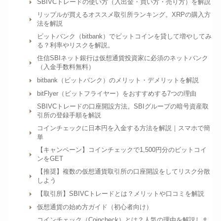
SBIVCトレードの使い方（入出金・買い方・売り方）を解説
リップルが買えるオススメ取引所ランキング。XRPの購入方
法を解説
ビットバンク（bitbank）でビットコインを貸して増やしてみ
る？利率やリスクを解説。
住信SBIネット銀行は仮想通貨投資家に必須のネットバンク
（入金手数料無料）
bitbank（ビットバンク）のメリット・デメリットを解説
bitFlyer（ビットフライヤー）をおすすめする7つの理由
SBIVCトレードの口座開設方法。SBIグループの暗号資産取
引所の登録手順を解説
コインチェックに日本円を入金する方法を解説｜スマホで簡
単
【キャンペーン】コインチェックで1,500円分のビットコイ
ンをGET
【推奨】複数の仮想通貨取引所の口座開設をしてリスク分散
しよう
【取引所】SBIVCトレードとは？メリットや口コミを解説
仮想通貨の始め方ガイド（初心者向け）
コインチェック（Coincheck）とは？人気の理由を解説しま