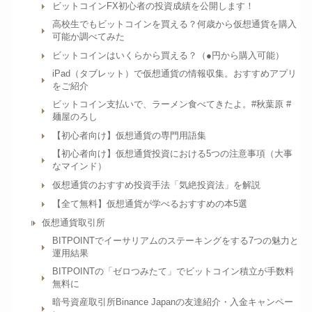
ビットコインFX初心者の投資成績を公開します！
高校生でもビットコインを買える？何歳から仮想通貨を購入
可能か調べてみた
ビットコインはいくらから買える？（●円から購入可能）
iPad（タブレット）で仮想通貨の情報収集。おすすめアプリ
をご紹介
ビットコイン支払いで、ラーメン食べてきたよ。#秋葉原 #
麺屋のろし
【初心者向け】仮想通貨の専門用語集
【初心者向け】仮想通貨投資における5つの注意事項（大事
なマインド）
仮想通貨のおすすめ投資手法「気絶投資法」を解説
【全て無料】仮想通貨が学べるおすすめの本5選
仮想通貨取引所
BITPOINTでイーサリアムのステーキングをする7つの魅力と
運用結果
BITPOINTの「ゼロつみたて」でビットコイン積立が手数料
無料に
暗号資産取引所Binance Japanの友達紹介・入金キャンペー