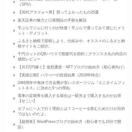
（SPU）
【30代アラフォー男】買ってよかったもの25選
楽天証券の魅力と口座開設の手順を解説
手ぶらでジムに行くのが快適！手ぶらで通ってみて感じたメリ
ット・デメリット
ふるさと納税で節税しよう。仕組みや、オススメのふるさと納
税サイトをご紹介。
千円カットのQBハウスで散髪代を節約｜グランスタ丸の内店の
感想レビュー
【月3万円稼ぐ】仮想通貨・NFTブログの始め方（初心者向け）
【実績公開】ハラぺーの投資結果（2019年時点）
24時間年中無休で月会費が安いスポーツジム『エニタイムフィ
ットネス』に決めた5つの理由。
電車の定期券を購入する場合は一駅先まで購入するのがお得
【せこい】
カフェに一人で行く理由とは？コーヒーを飲むためだけが目的
ではないのだよ。
【超簡単】WordPressブログの始め方（初心者でも10分で開
設）