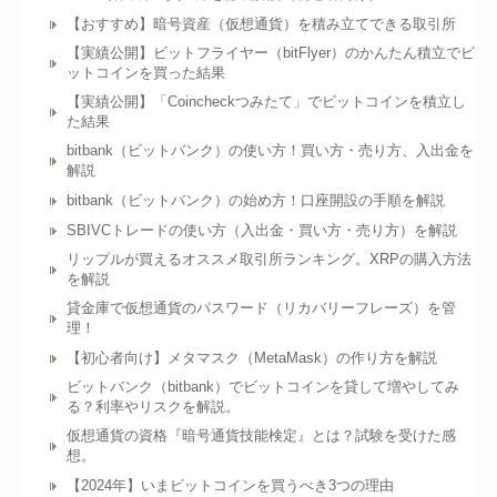
【おすすめ】暗号資産（仮想通貨）を積み立てできる取引所
【実績公開】ビットフライヤー（bitFlyer）のかんたん積立でビ
ットコインを買った結果
【実績公開】「Coincheckつみたて」でビットコインを積立し
た結果
bitbank（ビットバンク）の使い方！買い方・売り方、入出金を
解説
bitbank（ビットバンク）の始め方！口座開設の手順を解説
SBIVCトレードの使い方（入出金・買い方・売り方）を解説
リップルが買えるオススメ取引所ランキング。XRPの購入方法
を解説
貸金庫で仮想通貨のパスワード（リカバリーフレーズ）を管
理！
【初心者向け】メタマスク（MetaMask）の作り方を解説
ビットバンク（bitbank）でビットコインを貸して増やしてみ
る？利率やリスクを解説。
仮想通貨の資格『暗号通貨技能検定』とは？試験を受けた感
想。
【2024年】いまビットコインを買うべき3つの理由