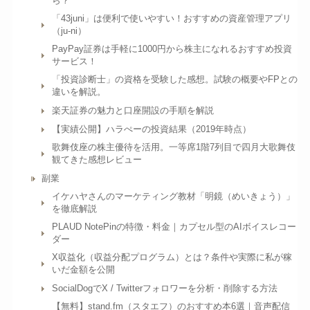
ら？
「43juni」は便利で使いやすい！おすすめの資産管理アプリ
（ju-ni）
PayPay証券は手軽に1000円から株主になれるおすすめ投資
サービス！
「投資診断士」の資格を受験した感想。試験の概要やFPとの
違いを解説。
楽天証券の魅力と口座開設の手順を解説
【実績公開】ハラぺーの投資結果（2019年時点）
歌舞伎座の株主優待を活用。一等席1階7列目で四月大歌舞伎
観てきた感想レビュー
副業
イケハヤさんのマーケティング教材「明鏡（めいきょう）」
を徹底解説
PLAUD NotePinの特徴・料金｜カプセル型のAIボイスレコー
ダー
X収益化（収益分配プログラム）とは？条件や実際に私が稼
いだ金額を公開
SocialDogでX / Twitterフォロワーを分析・削除する方法
【無料】stand.fm（スタエフ）のおすすめ本6選｜音声配信