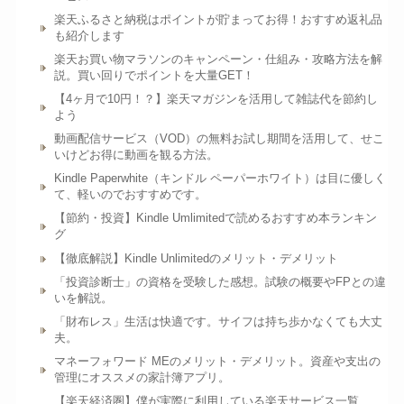
楽天ふるさと納税はポイントが貯まってお得！おすすめ返礼品
も紹介します
楽天お買い物マラソンのキャンペーン・仕組み・攻略方法を解
説。買い回りでポイントを大量GET！
【4ヶ月で10円！？】楽天マガジンを活用して雑誌代を節約し
よう
動画配信サービス（VOD）の無料お試し期間を活用して、せこ
いけどお得に動画を観る方法。
Kindle Paperwhite（キンドル ペーパーホワイト）は目に優しく
て、軽いのでおすすめです。
【節約・投資】Kindle Umlimitedで読めるおすすめ本ランキン
グ
【徹底解説】Kindle Unlimitedのメリット・デメリット
「投資診断士」の資格を受験した感想。試験の概要やFPとの違
いを解説。
「財布レス」生活は快適です。サイフは持ち歩かなくても大丈
夫。
マネーフォワード MEのメリット・デメリット。資産や支出の
管理にオススメの家計簿アプリ。
【楽天経済圏】僕が実際に利用している楽天サービス一覧