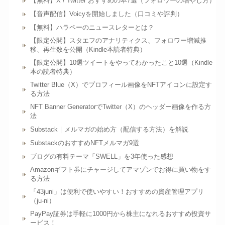
【無料】X / Twitter おすすめの本7選（フォロワーの増やし方）
【音声配信】Voicyを開始しました（口コミや評判）
【無料】ハラペーのニュースレターとは？
【限定公開】スタエフのアナリティクス、フォロワー増減推
移、再生数を公開（Kindle本読者特典）
【限定公開】10選ツイートをやってわかったこと10選（Kindle
本の読者特典）
Twitter Blue（X）でプロフィール画像をNFTアイコンに設定す
る方法
NFT Banner GeneratorでTwitter（X）のヘッダー画像を作る方
法
Substack｜メルマガの始め方（配信する方法）を解説
SubstackのおすすめNFTメルマガ9選
ブログの有料テーマ「SWELL」を3年使った感想
Amazonギフト券にチャージしてアマゾンでお得に買い物をす
る方法
「43juni」は便利で使いやすい！おすすめの資産管理アプリ
（ju-ni）
PayPay証券は手軽に1000円から株主になれるおすすめ投資サ
ービス！