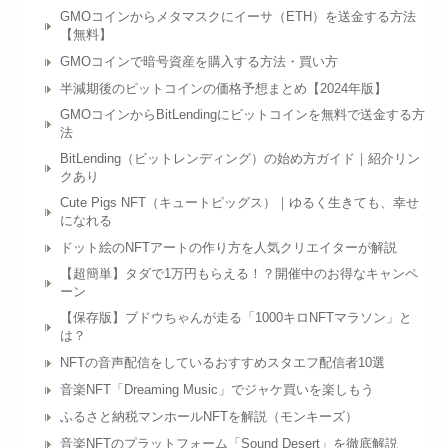
GMOコインからメタマスクにイーサ（ETH）を送金する方法
【無料】
GMOコインで暗号資産を購入する方法・買い方
半減期後のビットコインの価格予想まとめ【2024年版】
GMOコインからBitLendingにビットコインを無料で送金する方
法
BitLending（ビットレンディング）の始め方ガイド｜紹介リン
クあり
Cute Pigs NFT（キュートピッグス）｜ゆるく生きても、幸せ
になれる
ドット絵のNFTアートの作り方を人気クリエイターが解説
【超簡単】タダで1万円もらえる！？開催中のお得なキャンペ
ーン
【保存版】ブドウちゃんが走る「1000キロNFTマラソン」と
は？
NFTの音声配信をしているおすすめスタエフ配信者10選
音楽NFT「Dreaming Music」でジャケ買いを楽しもう
ふるさと納税マンホールNFTを解説（モンキーズ）
音楽NFTのプラットフォーム「Sound Desert」を徹底解説