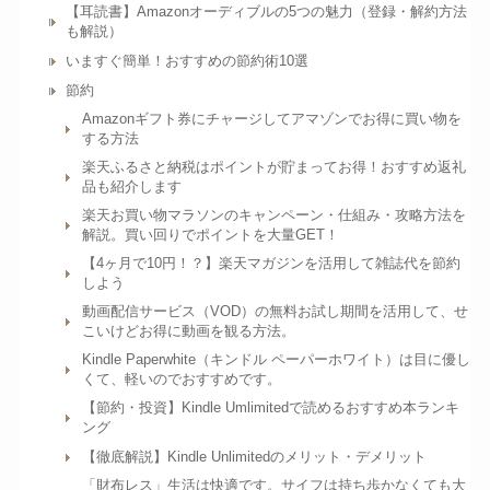
【耳読書】Amazonオーディブルの5つの魅力（登録・解約方法
も解説）
いますぐ簡単！おすすめの節約術10選
節約
Amazonギフト券にチャージしてアマゾンでお得に買い物を
する方法
楽天ふるさと納税はポイントが貯まってお得！おすすめ返礼
品も紹介します
楽天お買い物マラソンのキャンペーン・仕組み・攻略方法を
解説。買い回りでポイントを大量GET！
【4ヶ月で10円！？】楽天マガジンを活用して雑誌代を節約
しよう
動画配信サービス（VOD）の無料お試し期間を活用して、せ
こいけどお得に動画を観る方法。
Kindle Paperwhite（キンドル ペーパーホワイト）は目に優し
くて、軽いのでおすすめです。
【節約・投資】Kindle Umlimitedで読めるおすすめ本ランキ
ング
【徹底解説】Kindle Unlimitedのメリット・デメリット
「財布レス」生活は快適です。サイフは持ち歩かなくても大