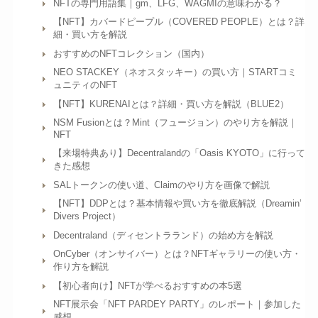
NFTの専門用語集｜gm、LFG、WAGMIの意味わかる？
【NFT】カバードピープル（COVERED PEOPLE）とは？詳
細・買い方を解説
おすすめのNFTコレクション（国内）
NEO STACKEY（ネオスタッキー）の買い方｜STARTコミ
ュニティのNFT
【NFT】KURENAIとは？詳細・買い方を解説（BLUE2）
NSM Fusionとは？Mint（フュージョン）のやり方を解説｜
NFT
【来場特典あり】Decentralandの「Oasis KYOTO」に行って
きた感想
SALトークンの使い道、Claimのやり方を画像で解説
【NFT】DDPとは？基本情報や買い方を徹底解説（Dreamin’
Divers Project）
Decentraland（ディセントラランド）の始め方を解説
OnCyber（オンサイバー）とは？NFTギャラリーの使い方・
作り方を解説
【初心者向け】NFTが学べるおすすめの本5選
NFT展示会「NFT PARDEY PARTY」のレポート｜参加した
感想