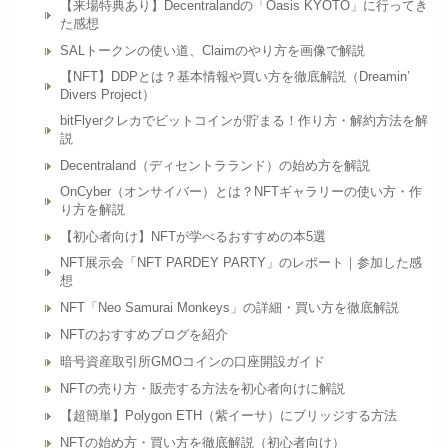
【来場特典あり】Decentralandの「Oasis KYOTO」に行ってき
た感想
SALトークンの使い道、Claimのやり方を画像で解説
【NFT】DDPとは？基本情報や買い方を徹底解説（Dreamin’
Divers Project）
bitFlyerクレカでビットコインが貯まる！作り方・解約方法を解
説
Decentraland（ディセントラランド）の始め方を解説
OnCyber（オンサイバー）とは？NFTギャラリーの使い方・作
り方を解説
【初心者向け】NFTが学べるおすすめの本5選
NFT展示会「NFT PARDEY PARTY」のレポート｜参加した感
想
NFT「Neo Samurai Monkeys」の詳細・買い方を徹底解説
NFTのおすすめブログを紹介
暗号資産取引所GMOコインの口座開設ガイド
NFTの売り方・販売する方法を初心者向けに解説
【超簡単】Polygon ETH（紫イーサ）にブリッジする方法
NFTの始め方・買い方を徹底解説（初心者向け）