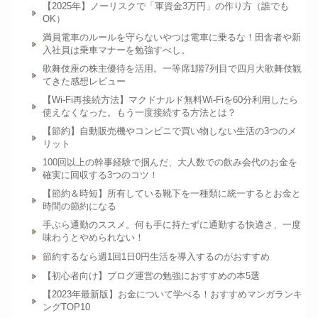
【2025年】ノーリスクで「軍資金3万円」の作り方（誰でも
OK）
満員電車のルールを守らないやつは電車に乗るな！田舎者や新
入社員は乗車マナーを勉強すべし。
歌舞伎座の株主優待を活用。一等席1階7列目で四月大歌舞伎観
てきた感想レビュー
【Wi-Fi再接続方法】マクドナルド無料Wi-Fiを60分利用したら
使えなくなった。もう一度接続する方法とは？
【節約】自動販売機やコンビニで買い物しない生活の3つのメ
リット
100回以上の幹事経験で掴んだ、大人数での飲み会代のお金を
確実に回収する3つのコツ！
【節約＆時短】所有している靴下を一種類に統一するとお金と
時間の節約になる
手ぶら通勤のススメ。何も手に持たずに通勤する快適さ、一度
味わうとやめられない！
節約するなら週1回1日0円生活を導入するのがおすすめ
【初心者向け】ブログ運営の勉強におすすめの本5選
【2023年最新版】お金について学べる！おすすめマンガランキ
ングTOP10