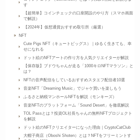
す
【超簡単】コインチェックの口座開設のやり方（スマホ画面
で解説）
【2024年】仮想通貨おすすめ取引所（厳選）
NFT
Cute Pigs NFT（キュートピッグス）｜ゆるく生きても、幸
せになれる
ドット絵のNFTアートの作り方を人気クリエイターが解説
【保存版】ブドウちゃんが走る「1000キロNFTマラソン」と
は？
NFTの音声配信をしているおすすめスタエフ配信者10選
音楽NFT「Dreaming Music」でジャケ買いを楽しもう
ふるさと納税マンホールNFTを解説（モンキーズ）
音楽NFTのプラットフォーム「Sound Desert」を徹底解説
TOL Passとは？投資OL社長ちゃんの無料NFTプロジェクト
を解説
ドット絵のNFTクリエイターになった理由｜CryptoCatClub
大帽子商店（Oboshi Shoten）とは？NFTをフリーミントす