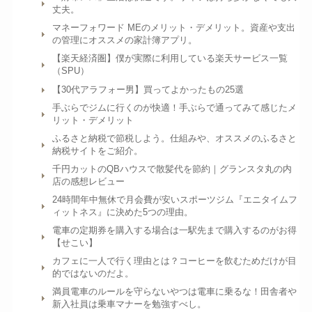
丈夫。
マネーフォワード MEのメリット・デメリット。資産や支出
の管理にオススメの家計簿アプリ。
【楽天経済圏】僕が実際に利用している楽天サービス一覧
（SPU）
【30代アラフォー男】買ってよかったもの25選
手ぶらでジムに行くのが快適！手ぶらで通ってみて感じたメ
リット・デメリット
ふるさと納税で節税しよう。仕組みや、オススメのふるさと
納税サイトをご紹介。
千円カットのQBハウスで散髪代を節約｜グランスタ丸の内
店の感想レビュー
24時間年中無休で月会費が安いスポーツジム『エニタイムフ
ィットネス』に決めた5つの理由。
電車の定期券を購入する場合は一駅先まで購入するのがお得
【せこい】
カフェに一人で行く理由とは？コーヒーを飲むためだけが目
的ではないのだよ。
満員電車のルールを守らないやつは電車に乗るな！田舎者や
新入社員は乗車マナーを勉強すべし。