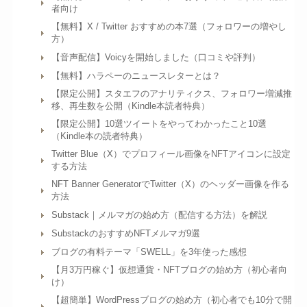
者向け
【無料】X / Twitter おすすめの本7選（フォロワーの増やし
方）
【音声配信】Voicyを開始しました（口コミや評判）
【無料】ハラペーのニュースレターとは？
【限定公開】スタエフのアナリティクス、フォロワー増減推
移、再生数を公開（Kindle本読者特典）
【限定公開】10選ツイートをやってわかったこと10選
（Kindle本の読者特典）
Twitter Blue（X）でプロフィール画像をNFTアイコンに設定
する方法
NFT Banner GeneratorでTwitter（X）のヘッダー画像を作る
方法
Substack｜メルマガの始め方（配信する方法）を解説
SubstackのおすすめNFTメルマガ9選
ブログの有料テーマ「SWELL」を3年使った感想
【月3万円稼ぐ】仮想通貨・NFTブログの始め方（初心者向
け）
【超簡単】WordPressブログの始め方（初心者でも10分で開