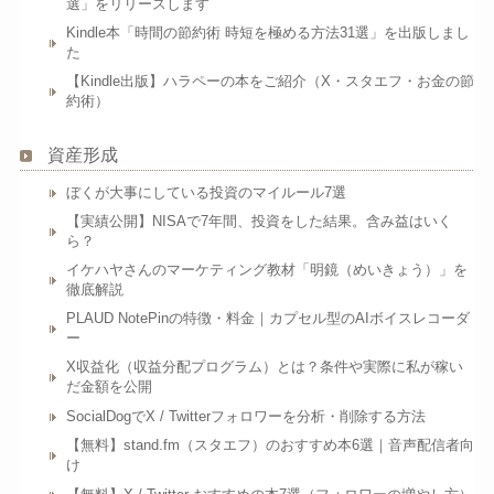
選」をリリースします
Kindle本「時間の節約術 時短を極める方法31選」を出版しまし
た
【Kindle出版】ハラペーの本をご紹介（X・スタエフ・お金の節
約術）
資産形成
ぼくが大事にしている投資のマイルール7選
【実績公開】NISAで7年間、投資をした結果。含み益はいく
ら？
イケハヤさんのマーケティング教材「明鏡（めいきょう）」を
徹底解説
PLAUD NotePinの特徴・料金｜カプセル型のAIボイスレコーダ
ー
X収益化（収益分配プログラム）とは？条件や実際に私が稼い
だ金額を公開
SocialDogでX / Twitterフォロワーを分析・削除する方法
【無料】stand.fm（スタエフ）のおすすめ本6選｜音声配信者向
け