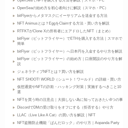
OpenSeaでNFTを購入する方法を解説｜スマホ・PC
OpenSeaの始め方を初心者向けに解説（スマホ・PC）
bitFlyerからメタマスクにイーサリアムを送金する方法
NFT Animusとは？EggをClaimする方法・買い方を解説
RTFKTがClone Xの所有者にエアドロしたNFT（まとめ）
bitFlyer（ビットフライヤー）でETHを購入する方法｜スマホで
簡単
bitFlyer（ビットフライヤー）へ日本円を入金するやり方を解説
bitFlyer（ビットフライヤー）の始め方｜口座開設のやり方を解
説
ジェネラティブNFTとは？買い方を解説
NFT SHOOT! WORLD（シュート！ワールド）の詳細・買い方
仮想通貨やNFTの詐欺・ハッキング対策｜実施するべきこと10
選
NFTを買う時の注意点｜大損しない為に知っておきたい8つの事
DiscordでDMの受け取りをオフにする（拒否する）やり方
LLAC（Live Like A Cat）の買い方を解説｜NFT
NFT盗難防止機能「ぱんだロック」のやり方｜Aopanda Party