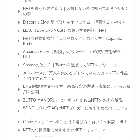
10選
NFTを買う時の注意点｜大損しない為に知っておきたい8つ
の事
DiscordでDMの受け取りをオフにする（拒否する）やり方
LLAC（Live Like A Cat）の買い方を解説｜NFT
NFT盗難防止機能「ぱんだロック」のやり方｜Aopanda
Party
Aopanda Party（あおぱんだパーティ）の買い方を解説｜
NFT
Spreadの使い方｜Twitterを連携してNFTをフリーミント
メタバースに1万人を集めるブドウちゃんとは？NFTの作品
も紹介するごじゃ
ENSを取得するやり方・画像設定の方法（実際にかかった費
用を公開）
ZUTTO MAMORUとは？ずっとまもるNFTの魅力を解説
WJNC!!ブログDAOはNFTブロガーにおすすめのコミュニテ
ィ
Clone X（クローンX）とは？選び方・買い方を解説｜NFT
NFTの情報収集におすすめのNFTコミュニティ