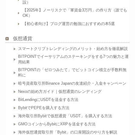
設）
【2025年】ノーリスクで「軍資金3万円」の作り方（誰でも
OK）
【初心者向け】ブログ運営の勉強におすすめの本5選
仮想通貨
スマートクリプトレンディングのメリット・始め方を徹底解説
BITPOINTでイーサリアムのステーキングをする7つの魅力と運
用結果
BITPOINTの「ゼロつみたて」でビットコイン積立が手数料無
料に
暗号資産取引所Binance Japanの友達紹介・入金キャンペーン
Nexoの始め方ガイド｜仮想通貨のレンディング
BitLendingにUSDTを送金する方法
BybitでPEPEを購入する方法
海外取引所Bybitで仮想通貨「USDT」を購入する方法
GMOコインからBybitにXRPを送金する方法
海外仮想通貨取引所「Bybit」の口座開設のやり方を解説