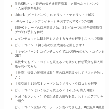
住信SBIネット銀行は仮想通貨投資家に必須のネットバンク
（入金手数料無料）
bitbank（ビットバンク）のメリット・デメリットを解説
bitFlyer（ビットフライヤー）をおすすめする7つの理由
SBIVCトレードの口座開設方法。SBIグループの暗号資産取引
所の登録手順を解説
コインチェックに日本円を入金する方法を解説｜スマホで簡単
ビットコインFX初心者の投資成績を公開します！
【キャンペーン】コインチェックで1,500円分のビットコインを
GET
高校生でもビットコインを買える？何歳から仮想通貨を購入可
能か調べてみた
【推奨】複数の仮想通貨取引所の口座開設をしてリスク分散し
よう
【取引所】SBIVCトレードとは？メリットや口コミを解説
ビットコインはいくらから買える？（●円から購入可能）
iPad（タブレット）で仮想通貨の情報収集。おすすめアプリを
ご紹介
ビットコイン支払いで、ラーメン食べてきたよ。#秋葉原 #麺屋