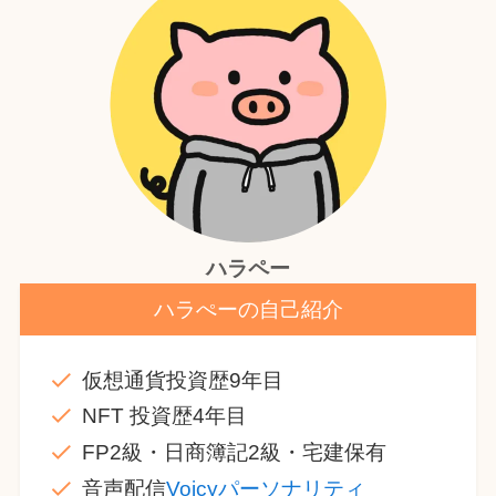
ハラペー
ハラぺーの自己紹介
仮想通貨投資歴9年目
NFT 投資歴4年目
FP2級・日商簿記2級・宅建保有
音声配信
Voicyパーソナリティ