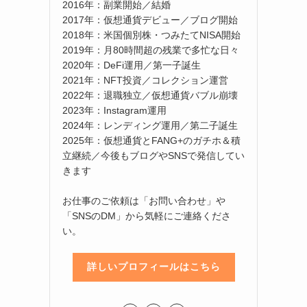
2016年：副業開始／結婚
2017年：仮想通貨デビュー／ブログ開始
2018年：米国個別株・つみたてNISA開始
2019年：月80時間超の残業で多忙な日々
2020年：DeFi運用／第一子誕生
2021年：NFT投資／コレクション運営
2022年：退職独立／仮想通貨バブル崩壊
2023年：Instagram運用
2024年：レンディング運用／第二子誕生
2025年：仮想通貨とFANG+のガチホ＆積
立継続／今後もブログやSNSで発信してい
きます
お仕事のご依頼は「お問い合わせ」や
「SNSのDM」から気軽にご連絡くださ
い。
詳しいプロフィールはこちら