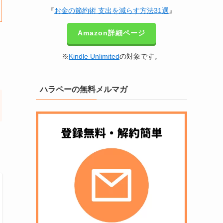
『
お金の節約術 支出を減らす方法31選
』
Amazon詳細ページ
※
Kindle Unlimited
の対象です。
ハラペーの無料メルマガ