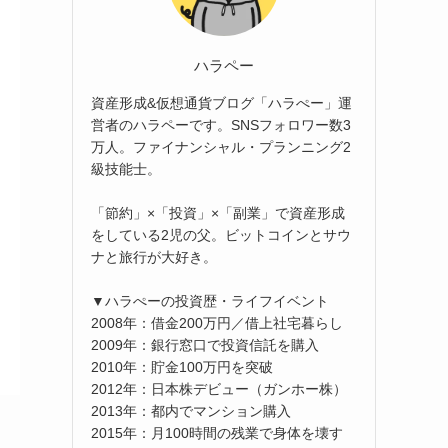
ハラペー
資産形成&仮想通貨ブログ「ハラぺー」運
営者のハラペーです。SNSフォロワー数3
万人。ファイナンシャル・プランニング2
級技能士。
「節約」×「投資」×「副業」で資産形成
をしている2児の父。ビットコインとサウ
ナと旅行が大好き。
▼ハラぺーの投資歴・ライフイベント
2008年：借金200万円／借上社宅暮らし
2009年：銀行窓口で投資信託を購入
2010年：貯金100万円を突破
2012年：日本株デビュー（ガンホー株）
2013年：都内でマンション購入
2015年：月100時間の残業で身体を壊す