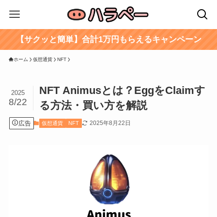
【サクッと簡単】合計1万円もらえるキャンペーン
ホーム
仮想通貨
NFT
NFT Animusとは？EggをClaimす
2025
8/22
る方法・買い方を解説
広告
2025年8月22日
仮想通貨
NFT