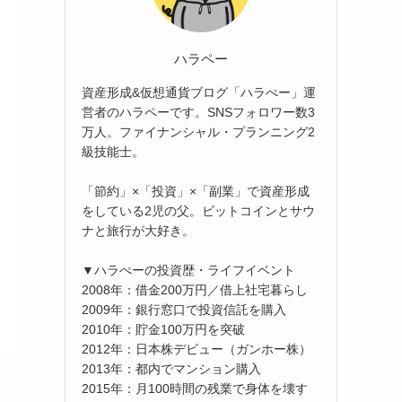
ハラペー
資産形成&仮想通貨ブログ「ハラぺー」運
営者のハラペーです。SNSフォロワー数3
万人。ファイナンシャル・プランニング2
級技能士。
「節約」×「投資」×「副業」で資産形成
をしている2児の父。ビットコインとサウ
ナと旅行が大好き。
▼ハラぺーの投資歴・ライフイベント
2008年：借金200万円／借上社宅暮らし
2009年：銀行窓口で投資信託を購入
2010年：貯金100万円を突破
2012年：日本株デビュー（ガンホー株）
2013年：都内でマンション購入
2015年：月100時間の残業で身体を壊す