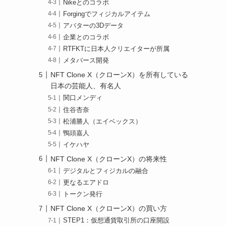
Nikeとのコラボ
Forgingでフィジカルアイテム
アバターの3Dデータ
企業とのコラボ
RTFKTに日本人クリエイターが所属
メタバース開発
NFT Clone X（クローンX）を所有している
日本の芸能人、有名人
関口メンディ
住谷杏奈
松浦勝人（エイベックス）
鴨頭嘉人
イケハヤ
NFT Clone X（クローンX）の将来性
デジタルとフィジカルの融合
更なるエアドロ
トークン発行
NFT Clone X（クローンX）の買い方
STEP1：仮想通貨取引所の口座開設