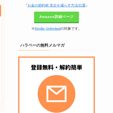
『
お金の節約術 支出を減らす方法31選
』
Amazon詳細ページ
※
Kindle Unlimited
の対象です。
ハラペーの無料メルマガ