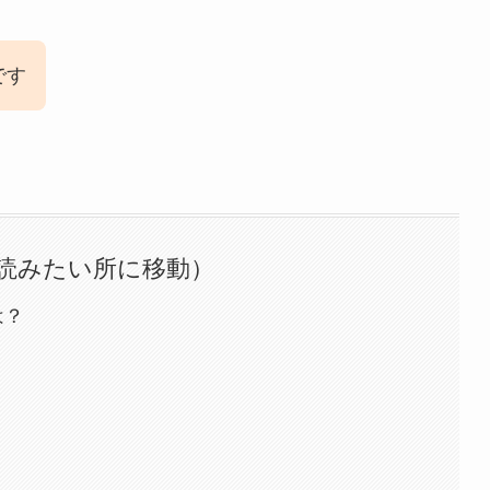
です
読みたい所に移動）
は？