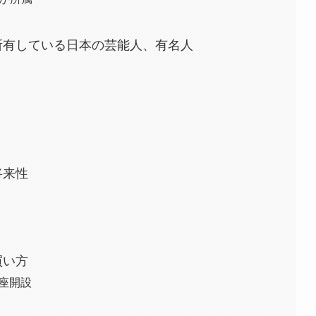
X）を所有している日本の芸能人、有名人
の将来性
の買い方
口座開設