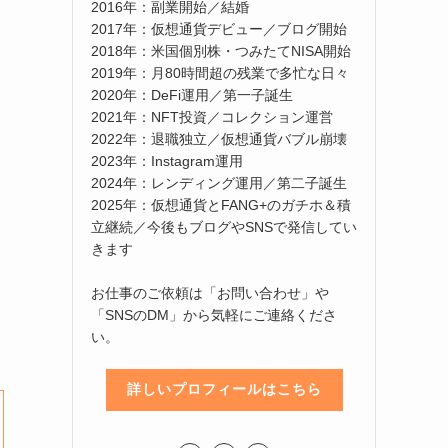
2016年：副業開始／結婚
2017年：仮想通貨デビュー／ブログ開始
2018年：米国個別株・つみたてNISA開始
2019年：月80時間超の残業で多忙な日々
2020年：DeFi運用／第一子誕生
2021年：NFT投資／コレクション運営
2022年：退職独立／仮想通貨バブル崩壊
2023年：Instagram運用
2024年：レンディング運用／第二子誕生
2025年：仮想通貨とFANG+のガチホ＆積
立継続／今後もブログやSNSで発信してい
きます
お仕事のご依頼は「お問い合わせ」や
「SNSのDM」から気軽にご連絡くださ
い。
詳しいプロフィールはこちら