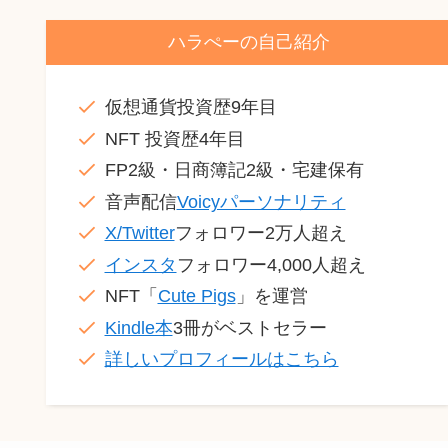
ハラぺーの自己紹介
仮想通貨投資歴9年目
NFT 投資歴4年目
FP2級・日商簿記2級・宅建保有
音声配信
Voicyパーソナリティ
X/Twitter
フォロワー2万人超え
インスタ
フォロワー4,000人超え
NFT「
Cute Pigs
」を運営
Kindle本
3冊がベストセラー
詳しいプロフィールはこちら