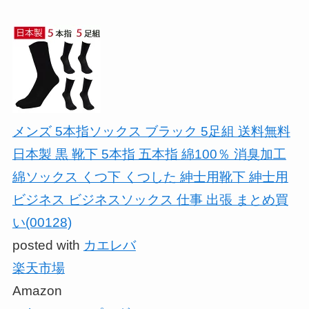
メンズ 5本指ソックス ブラック 5足組 送料無料
日本製 黒 靴下 5本指 五本指 綿100％ 消臭加工
綿ソックス くつ下 くつした 紳士用靴下 紳士用
ビジネス ビジネスソックス 仕事 出張 まとめ買
い(00128)
posted with
カエレバ
楽天市場
Amazon