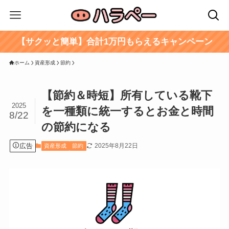
【サクッと簡単】合計1万円もらえるキャンペーン
ホーム
資産形成
節約
【節約＆時短】所有している靴下
2025
を一種類に統一するとお金と時間
8/22
の節約になる
広告
2025年8月22日
資産形成
節約